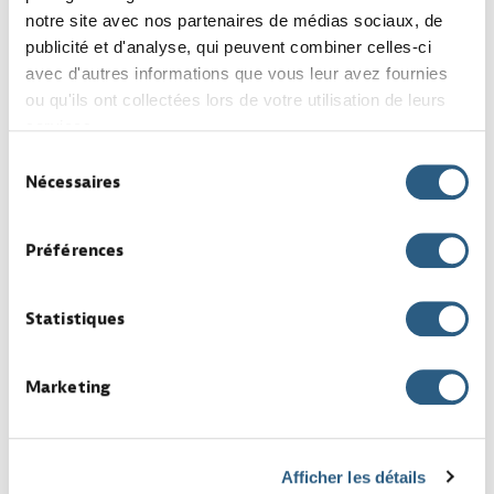
Temps plein
Luxembourg Ville
notre site avec nos partenaires de médias sociaux, de
Intérim
publicité et d'analyse, qui peuvent combiner celles-ci
avec d'autres informations que vous leur avez fournies
ou qu'ils ont collectées lors de votre utilisation de leurs
services.
Manœuvre enrobés (H/F)
Sélection
Nécessaires
par BATIMENT
Bâtiment
du
Temps plein
Luxembourg Ville
consentement
Préférences
Intérim
Statistiques
Grutier au sol polyvalent
Marketing
(H/F)
par BATIMENT
Bâtiment
Temps plein
Ville Luxembourg
Afficher les détails
Intérim