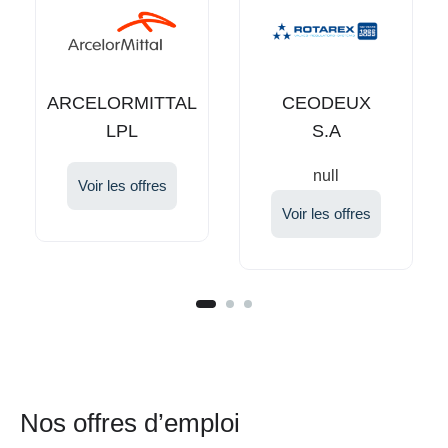
CEODEUX
HANFF
S.A
GLOBAL
HEALTH
null
SOLUTIONS
Voir les offres
Voir les offres
S.A.R.L
Nos offres d’emploi