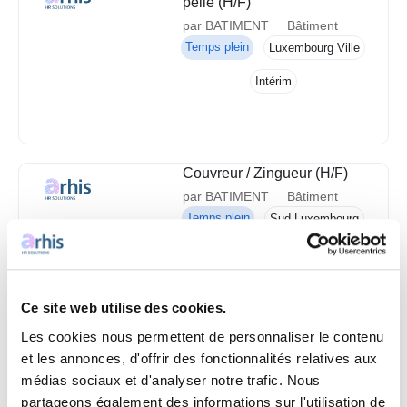
pelle (H/F)
par BATIMENT
Bâtiment
Temps plein
Luxembourg Ville
Intérim
Couvreur / Zingueur (H/F)
par BATIMENT
Bâtiment
Temps plein
Sud Luxembourg
Intérim
Ce site web utilise des cookies.
Les cookies nous permettent de personnaliser le contenu
Monteur d'Échafaudage
et les annonces, d'offrir des fonctionnalités relatives aux
(H/F)
médias sociaux et d'analyser notre trafic. Nous
par BATIMENT
Bâtiment
partageons également des informations sur l'utilisation de