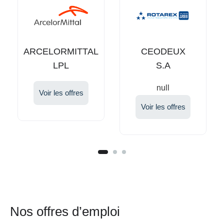
CEODEUX
HANFF
S.A
GLOBAL
HEALTH
null
SOLUTIONS
Voir les offres
Voir les offres
S.A.R.L
Nos offres d’emploi