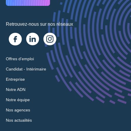
Retrouvez-nous sur nos réseaux
Offres d’emploi
Candidat - Intérimaire
Entreprise
Notre ADN
Notre équipe
Nos agences
Nos actualités