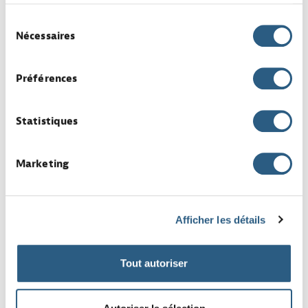
services.
Sélection
Réparateur / trieur de
Nécessaires
du
palettes en bois H/F -
consentement
Secteur RODANGE
Préférences
par INDUSTRIE
Industrie
Temps plein
Rodange
CDD
Statistiques
Marketing
Tourneur CN (pièce unitaire)
par INDUSTRIE
Industrie
Temps plein
Dudelange
CDI
Afficher les détails
Tout autoriser
Electromécanicien en vue de
CDI
par GENERALISTE