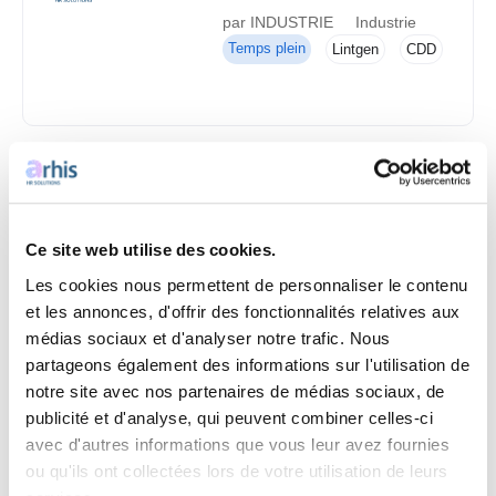
par INDUSTRIE
Industrie
Temps plein
Lintgen
CDD
opérateur de production en 2
x 8 secteur Mersch H/F
par INDUSTRIE
Industrie
Temps plein
Lintgen
CDD
Ce site web utilise des cookies.
Les cookies nous permettent de personnaliser le contenu
et les annonces, d'offrir des fonctionnalités relatives aux
médias sociaux et d'analyser notre trafic. Nous
Operateur technique
partageons également des informations sur l'utilisation de
production BETTEMBOURG
notre site avec nos partenaires de médias sociaux, de
par INDUSTRIE
Industrie
publicité et d'analyse, qui peuvent combiner celles-ci
Temps plein
Bettembourg
CDD
avec d'autres informations que vous leur avez fournies
ou qu'ils ont collectées lors de votre utilisation de leurs