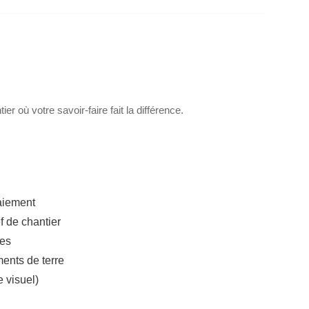
er où votre savoir-faire fait la différence.
aiement
f de chantier
mes
ents de terre
e visuel)